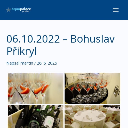
Přeskočit
Main
na
Men
obsah
06.10.2022 – Bohuslav
Přikryl
Napsal
martin
/
26. 5. 2025