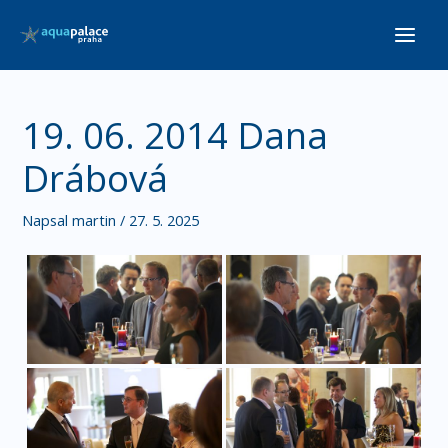
Přeskočit
Main
na
Men
obsah
19. 06. 2014 Dana
Drábová
Napsal
martin
/
27. 5. 2025