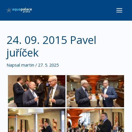
Přeskočit
Main
na
Men
obsah
24. 09. 2015 Pavel
juříček
Napsal
martin
/
27. 5. 2025