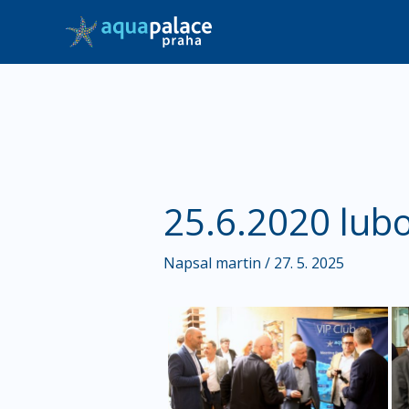
Přeskočit
na
obsah
25.6.2020 lubom
Napsal
martin
/
27. 5. 2025