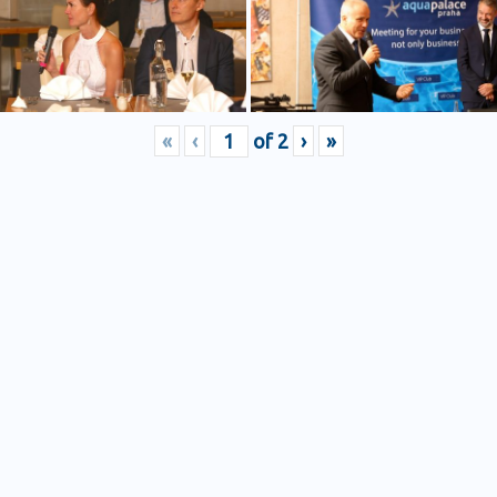
«
‹
of
2
›
»