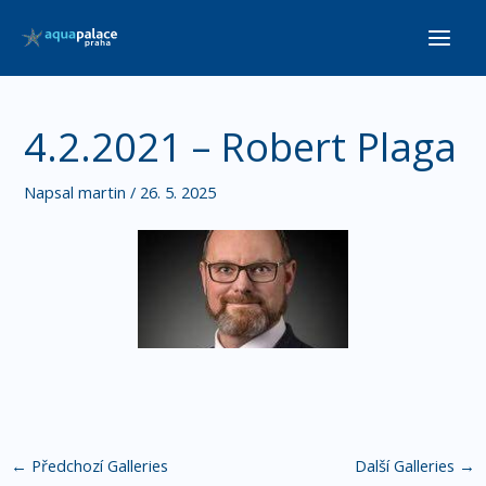
Přeskočit
Main
na
Men
obsah
4.2.2021 – Robert Plaga
Napsal
martin
/
26. 5. 2025
←
Předchozí Galleries
Další Galleries
→