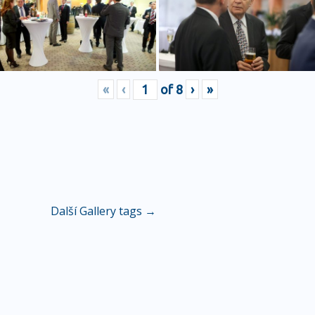
«
‹
of
8
›
»
Další Gallery tags
→