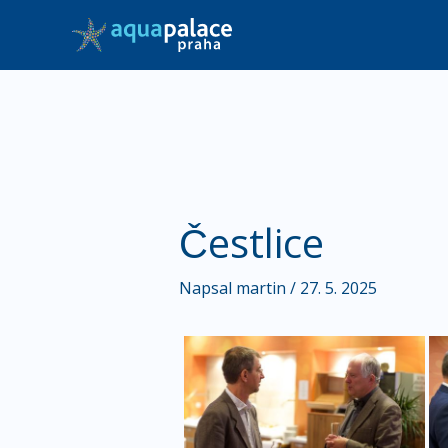
Přeskočit
na
obsah
Čestlice
Napsal
martin
/
27. 5. 2025