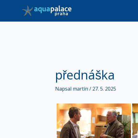
Přeskočit
na
obsah
přednáška
Napsal
martin
/
27. 5. 2025