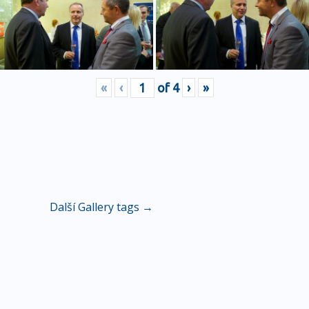
«
‹
of
4
›
»
Další Gallery tags
→