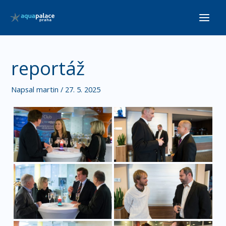
Přeskočit
Main
na
Men
obsah
reportáž
Napsal
martin
/
27. 5. 2025