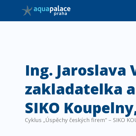
Přeskočit
na
obsah
Ing. Jaroslava 
zakladatelka a
SIKO Koupelny,
Cyklus „Úspěchy českých firem“ – SIKO KO