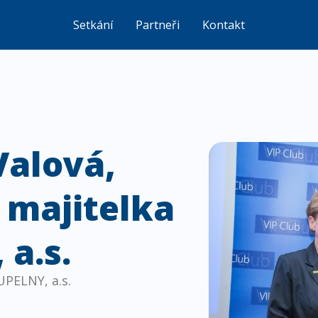
Setkání
Partneři
Kontakt
Valová,
 majitelka
 a.s.
UPELNY, a.s.